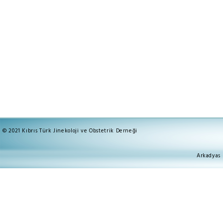
© 2021 Kıbrıs Türk Jinekoloji ve Obstetrik Derneği
Arkadyas